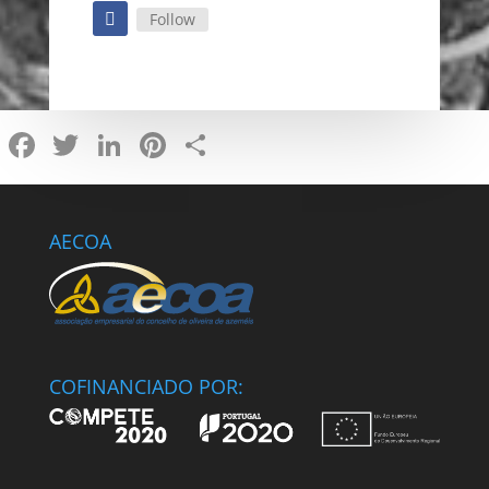
Follow
Facebook
Twitter
LinkedIn
Pinterest
Share
AECOA
COFINANCIADO POR: